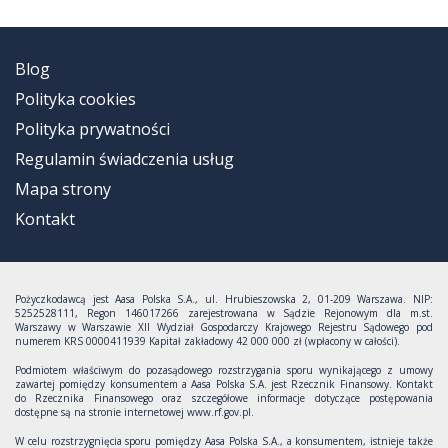
Blog
Polityka cookies
Polityka prywatności
Regulamin świadczenia usług
Mapa strony
Kontakt
Pożyczkodawcą jest Aasa Polska S.A., ul. Hrubieszowska 2, 01-209 Warszawa. NIP:
5252528111, Regon 146017266 zarejestrowana w Sądzie Rejonowym dla m.st.
Warszawy w Warszawie XII Wydział Gospodarczy Krajowego Rejestru Sądowego pod
numerem KRS 0000411939 Kapitał zakładowy 42 000 000 zł (wpłacony w całości).
Podmiotem właściwym do pozasądowego rozstrzygania sporu wynikającego z umowy
zawartej pomiędzy konsumentem a Aasa Polska S.A. jest Rzecznik Finansowy. Kontakt
do Rzecznika Finansowego oraz szczegółowe informacje dotyczące postępowania
dostępne są na stronie internetowej www.rf.gov.pl.
W celu rozstrzygnięcia sporu pomiędzy Aasa Polska S.A., a konsumentem, istnieje także