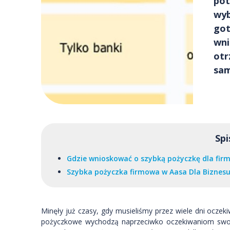
pot
wyb
got
wni
otr
sam
Spi
Gdzie wnioskować o szybką pożyczkę dla fir
Szybka pożyczka firmowa w Aasa Dla Biznes
Minęły już czasy, gdy musieliśmy przez wiele dni oczeki
pożyczkowe wychodzą naprzeciwko oczekiwaniom swoich