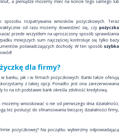
inut, a pieniądze możemy mieć na koncie tego samego lub
go sposobu rozpatrywania wniosków pożyczkowych. Teraz
 praktycznie od razu możemy dowiedzieć się, czy
pożyczka
 wskazać przede wszystkim na uproszczony sposób sprawdzania
padku mniejszych sum najczęściej kontroluje się tylko bazy
dokumentów poświadczających dochody. W ten sposób
szybka
dowód!
życzkę dla firmy?
w banku, jak i w firmach pożyczkowych. Banki także oferują
h skorzystamy z takiej opcji. Ponadto jest ona zarezerwowana
dy to na ich podstawie bank określa zdolność kredytową.
 możemy wnioskować o nie od pierwszego dnia działalności.
 też posłużyć do sfinansowania bieżącej działalności firmy,
firmie pożyczkowej? Na początku wybierzmy odpowiadającą