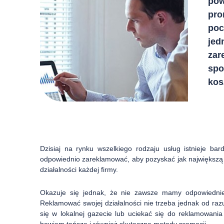
pow
pro
poc
jed
zar
spo
kos
Dzisiaj na rynku wszelkiego rodzaju usług istnieje ba
odpowiednio zareklamować, aby pozyskać jak największą l
działalności każdej firmy.
Okazuje się jednak, że nie zawsze mamy odpowiednie
Reklamować swojej działalności nie trzeba jednak od ra
się w lokalnej gazecie lub uciekać się do reklamowania 
bowiem tańsze i również skuteczne metody promocji.