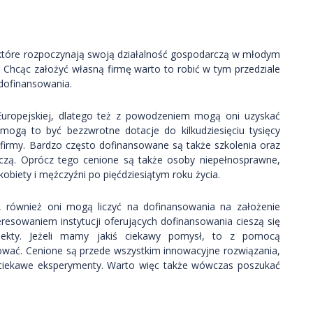
które rozpoczynają swoją działalność gospodarczą w młodym
. Chcąc założyć własną firmę warto to robić w tym przedziale
dofinansowania.
i Europejskiej, dlatego też z powodzeniem mogą oni uzyskać
mogą to być bezzwrotne dotacje do kilkudziesięciu tysięcy
 firmy. Bardzo często dofinansowane są także szkolenia oraz
rczą. Oprócz tego cenione są także osoby niepełnosprawne,
kobiety i mężczyźni po pięćdziesiątym roku życia.
, również oni mogą liczyć na dofinansowania na założenie
esowaniem instytucji oferujących dofinansowania cieszą się
jekty. Jeżeli mamy jakiś ciekawy pomysł, to z pomocą
ować. Cenione są przede wszystkim innowacyjne rozwiązania,
e ciekawe eksperymenty. Warto więc także wówczas poszukać