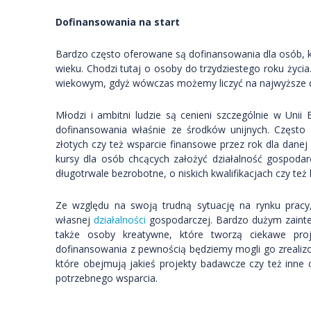
Dofinansowania na start
Bardzo często oferowane są dofinansowania dla osób, 
wieku. Chodzi tutaj o osoby do trzydziestego roku życia
wiekowym, gdyż wówczas możemy liczyć na najwyższe 
Młodzi i ambitni ludzie są cenieni szczególnie w Uni
dofinansowania właśnie ze środków unijnych. Często 
złotych czy też wsparcie finansowe przez rok dla danej
kursy dla osób chcących założyć działalność gospoda
długotrwale bezrobotne, o niskich kwalifikacjach czy też 
Ze względu na swoją trudną sytuację na rynku pracy
własnej
działalności
gospodarczej. Bardzo dużym zainter
także osoby kreatywne, które tworzą ciekawe pro
dofinansowania z pewnością będziemy mogli go zrealiz
które obejmują jakieś projekty badawcze czy też inn
potrzebnego wsparcia.