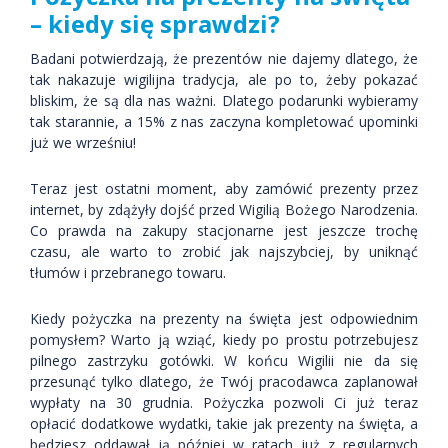
– kiedy się sprawdzi?
Badani potwierdzają, że prezentów nie dajemy dlatego, że
tak nakazuje wigilijna tradycja, ale po to, żeby pokazać
bliskim, że są dla nas ważni. Dlatego podarunki wybieramy
tak starannie, a 15% z nas zaczyna kompletować upominki
już we wrześniu!
Teraz jest ostatni moment, aby zamówić prezenty przez
internet, by zdążyły dojść przed Wigilią Bożego Narodzenia.
Co prawda na zakupy stacjonarne jest jeszcze trochę
czasu, ale warto to zrobić jak najszybciej, by uniknąć
tłumów i przebranego towaru.
Kiedy pożyczka na prezenty na święta jest odpowiednim
pomysłem? Warto ją wziąć, kiedy po prostu potrzebujesz
pilnego zastrzyku gotówki. W końcu Wigilii nie da się
przesunąć tylko dlatego, że Twój pracodawca zaplanował
wypłaty na 30 grudnia. Pożyczka pozwoli Ci już teraz
opłacić dodatkowe wydatki, takie jak prezenty na święta, a
będziesz oddawał ją później w ratach już z regularnych