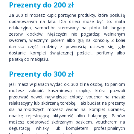
Prezenty do 200 zł
Za 200 zł możesz kupić porządne produkty, które posłużą
obdarowanym na lata. Dla dzieci może być to: mata
edukacyjna, samochód sterowany na pilota lub bogaty
zestaw klocków. Mężczyźni nie pogardzą: wełnianym
swetrem, wiecznym piórem albo grą na konsolę. Z kolei
damska część rodziny z pewnością ucieszy się, gdy
dostanie: komplet świątecznej pościeli, perfumy albo
paletkę do makijażu.
Prezenty do 300 zł
Jeśli masz w planach wydać ok. 300 zł na osobę, to paniom
możesz zakupić: kaszmirową czapkę, która pozwoli
przetrwać nawet największe chłody, voucher na masaż
relaksacyjny lub skórzaną torebkę. Taki budżet na prezenty
dla najmłodszych możesz wydać na: komplet ubranek,
opaskę rejestrującą aktywność albo hulajnogę. Panów
możesz obdarować skórzanym paskiem, voucherem na
degustację whisky lub kompletem profesjonalnych