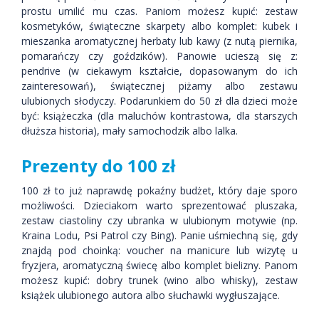
prostu umilić mu czas. Paniom możesz kupić: zestaw
kosmetyków, świąteczne skarpety albo komplet: kubek i
mieszanka aromatycznej herbaty lub kawy (z nutą piernika,
pomarańczy czy goździków). Panowie ucieszą się z:
pendrive (w ciekawym kształcie, dopasowanym do ich
zainteresowań), świątecznej piżamy albo zestawu
ulubionych słodyczy. Podarunkiem do 50 zł dla dzieci może
być: książeczka (dla maluchów kontrastowa, dla starszych
dłuższa historia), mały samochodzik albo lalka.
Prezenty do 100 zł
100 zł to już naprawdę pokaźny budżet, który daje sporo
możliwości. Dzieciakom warto sprezentować pluszaka,
zestaw ciastoliny czy ubranka w ulubionym motywie (np.
Kraina Lodu, Psi Patrol czy Bing). Panie uśmiechną się, gdy
znajdą pod choinką: voucher na manicure lub wizytę u
fryzjera, aromatyczną świecę albo komplet bielizny. Panom
możesz kupić: dobry trunek (wino albo whisky), zestaw
książek ulubionego autora albo słuchawki wygłuszające.