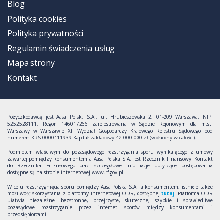
Blog
Polityka cookies
Polityka prywatności
Regulamin świadczenia usług
Mapa strony
Kontakt
Pożyczkodawcą jest Aasa Polska S.A., ul. Hrubieszowska 2, 01-209 Warszawa. NIP:
5252528111, Regon 146017266 zarejestrowana w Sądzie Rejonowym dla m.st.
Warszawy w Warszawie XII Wydział Gospodarczy Krajowego Rejestru Sądowego pod
numerem KRS 0000411939 Kapitał zakładowy 42 000 000 zł (wpłacony w całości).
Podmiotem właściwym do pozasądowego rozstrzygania sporu wynikającego z umowy
zawartej pomiędzy konsumentem a Aasa Polska S.A. jest Rzecznik Finansowy. Kontakt
do Rzecznika Finansowego oraz szczegółowe informacje dotyczące postępowania
dostępne są na stronie internetowej www.rf.gov.pl.
W celu rozstrzygnięcia sporu pomiędzy Aasa Polska S.A., a konsumentem, istnieje także
możliwość skorzystania z platformy internetowej ODR, dostępnej
tutaj
. Platforma ODR
ułatwia niezależne, bezstronne, przejrzyste, skuteczne, szybkie i sprawiedliwe
pozasądowe rozstrzyganie przez internet sporów między konsumentami i
przedsiębiorcami.