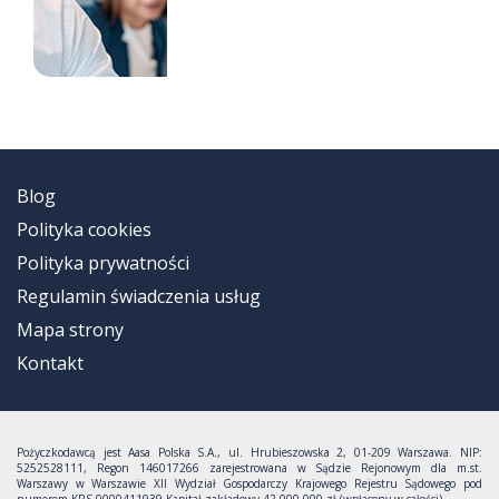
Blog
Polityka cookies
Polityka prywatności
Regulamin świadczenia usług
Mapa strony
Kontakt
Pożyczkodawcą jest Aasa Polska S.A., ul. Hrubieszowska 2, 01-209 Warszawa. NIP:
5252528111, Regon 146017266 zarejestrowana w Sądzie Rejonowym dla m.st.
Warszawy w Warszawie XII Wydział Gospodarczy Krajowego Rejestru Sądowego pod