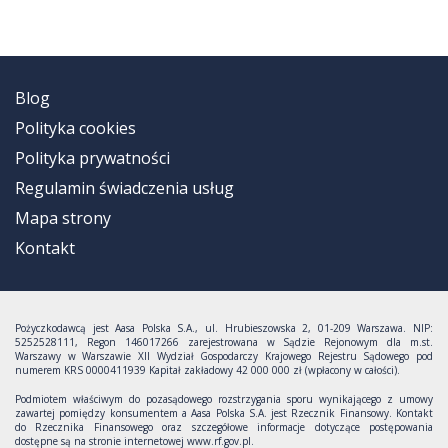
Blog
Polityka cookies
Polityka prywatności
Regulamin świadczenia usług
Mapa strony
Kontakt
Pożyczkodawcą jest Aasa Polska S.A., ul. Hrubieszowska 2, 01-209 Warszawa. NIP:
5252528111, Regon 146017266 zarejestrowana w Sądzie Rejonowym dla m.st.
Warszawy w Warszawie XII Wydział Gospodarczy Krajowego Rejestru Sądowego pod
numerem KRS 0000411939 Kapitał zakładowy 42 000 000 zł (wpłacony w całości).
Podmiotem właściwym do pozasądowego rozstrzygania sporu wynikającego z umowy
zawartej pomiędzy konsumentem a Aasa Polska S.A. jest Rzecznik Finansowy. Kontakt
do Rzecznika Finansowego oraz szczegółowe informacje dotyczące postępowania
dostępne są na stronie internetowej www.rf.gov.pl.