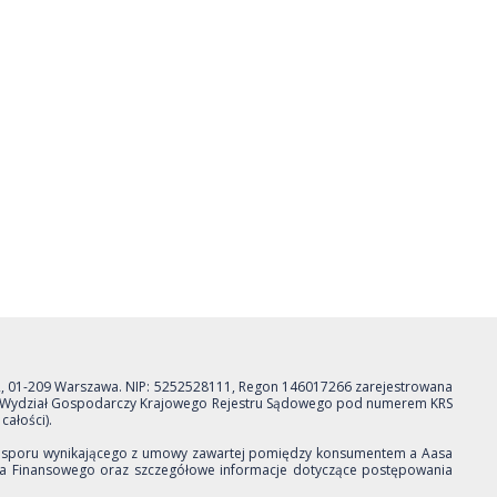
 2, 01-209 Warszawa. NIP: 5252528111, Regon 146017266 zarejestrowana
II Wydział Gospodarczy Krajowego Rejestru Sądowego pod numerem KRS
całości).
sporu wynikającego z umowy zawartej pomiędzy konsumentem a Aasa
nika Finansowego oraz szczegółowe informacje dotyczące postępowania