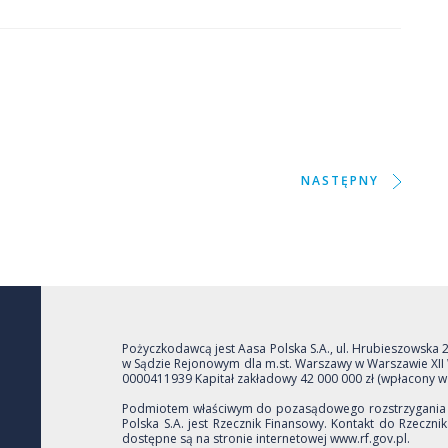
NASTĘPNY
Pożyczkodawcą jest Aasa Polska S.A., ul. Hrubieszowska
w Sądzie Rejonowym dla m.st. Warszawy w Warszawie X
0000411939 Kapitał zakładowy 42 000 000 zł (wpłacony w 
Podmiotem właściwym do pozasądowego rozstrzygania 
Polska S.A. jest Rzecznik Finansowy. Kontakt do Rzecz
dostępne są na stronie internetowej www.rf.gov.pl.