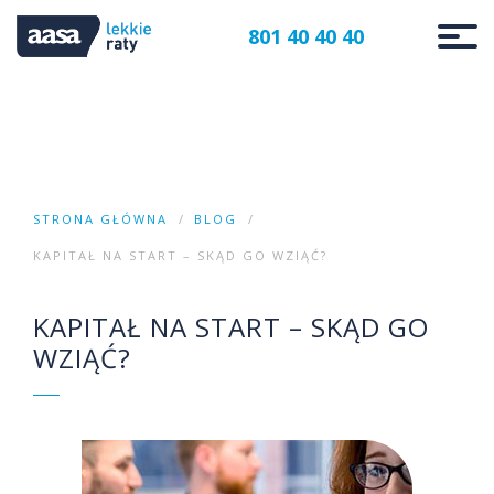
801 40 40 40
STRONA GŁÓWNA
BLOG
KAPITAŁ NA START – SKĄD GO WZIĄĆ?
KAPITAŁ NA START – SKĄD GO
WZIĄĆ?