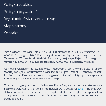
Polityka cookies
Polityka prywatności
Regulamin świadczenia usług
Mapa strony
Kontakt
Pożyczkodawcą jest Aasa Polska S.A., ul. Hrubieszowska 2, 01-209 Warszawa. NIP:
5252528111, Regon 146017266 zarejestrowana w Sądzie Rejonowym dla m.st.
Warszawy w Warszawie XII Wydział Gospodarczy Krajowego Rejestru Sądowego pod
numerem KRS 0000411939 Kapitał zakładowy 42 000 000 zł (wpłacony w całości).
Podmiotem właściwym do pozasądowego rozstrzygania sporu wynikającego z umowy
zawartej pomiędzy konsumentem a Aasa Polska S.A. jest Rzecznik Finansowy. Kontakt
do Rzecznika Finansowego oraz szczegółowe informacje dotyczące postępowania
dostępne są na stronie internetowej www.rf.gov.pl.
W celu rozstrzygnięcia sporu pomiędzy Aasa Polska S.A., a konsumentem, istnieje także
możliwość skorzystania z platformy internetowej ODR, dostępnej
tutaj
. Platforma ODR
ułatwia niezależne, bezstronne, przejrzyste, skuteczne, szybkie i sprawiedliwe
pozasądowe rozstrzyganie przez internet sporów między konsumentami i
przedsiębiorcami.