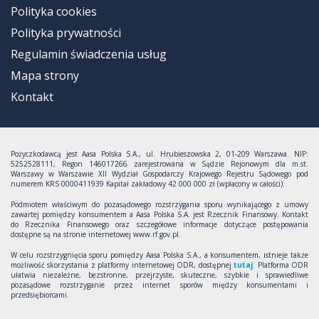
Polityka cookies
Polityka prywatności
Regulamin świadczenia usług
Mapa strony
Kontakt
Pożyczkodawcą jest Aasa Polska S.A., ul. Hrubieszowska 2, 01-209 Warszawa. NIP:
5252528111, Regon 146017266 zarejestrowana w Sądzie Rejonowym dla m.st.
Warszawy w Warszawie XII Wydział Gospodarczy Krajowego Rejestru Sądowego pod
numerem KRS 0000411939 Kapitał zakładowy 42 000 000 zł (wpłacony w całości).
Podmiotem właściwym do pozasądowego rozstrzygania sporu wynikającego z umowy
zawartej pomiędzy konsumentem a Aasa Polska S.A. jest Rzecznik Finansowy. Kontakt
do Rzecznika Finansowego oraz szczegółowe informacje dotyczące postępowania
dostępne są na stronie internetowej www.rf.gov.pl.
W celu rozstrzygnięcia sporu pomiędzy Aasa Polska S.A., a konsumentem, istnieje także
możliwość skorzystania z platformy internetowej ODR, dostępnej
tutaj
. Platforma ODR
ułatwia niezależne, bezstronne, przejrzyste, skuteczne, szybkie i sprawiedliwe
pozasądowe rozstrzyganie przez internet sporów między konsumentami i
przedsiębiorcami.