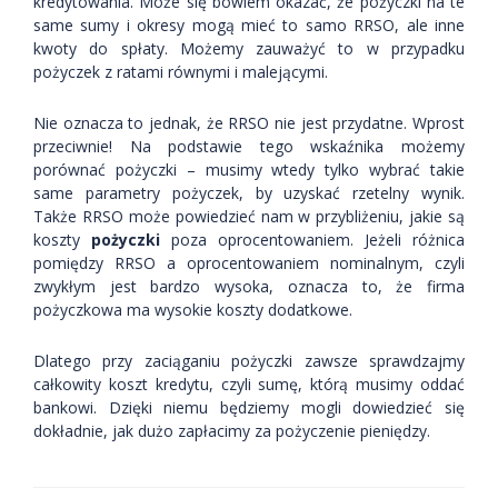
kredytowania. Może się bowiem okazać, że pożyczki na te
same sumy i okresy mogą mieć to samo RRSO, ale inne
kwoty do spłaty. Możemy zauważyć to w przypadku
pożyczek z ratami równymi i malejącymi.
Nie oznacza to jednak, że RRSO nie jest przydatne. Wprost
przeciwnie! Na podstawie tego wskaźnika możemy
porównać pożyczki – musimy wtedy tylko wybrać takie
same parametry pożyczek, by uzyskać rzetelny wynik.
Także RRSO może powiedzieć nam w przybliżeniu, jakie są
koszty
pożyczki
poza oprocentowaniem. Jeżeli różnica
pomiędzy RRSO a oprocentowaniem nominalnym, czyli
zwykłym jest bardzo wysoka, oznacza to, że firma
pożyczkowa ma wysokie koszty dodatkowe.
Dlatego przy zaciąganiu pożyczki zawsze sprawdzajmy
całkowity koszt kredytu, czyli sumę, którą musimy oddać
bankowi. Dzięki niemu będziemy mogli dowiedzieć się
dokładnie, jak dużo zapłacimy za pożyczenie pieniędzy.