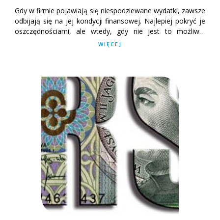
Gdy w firmie pojawiają się niespodziewane wydatki, zawsze
odbijają się na jej kondycji finansowej. Najlepiej pokryć je
oszczędnościami, ale wtedy, gdy nie jest to możliwe,
musimy poszukać finansowania zewnętrznego. W takim
WIĘCEJ
przypadku dobrym pomysłem będą pożyczki ratalne