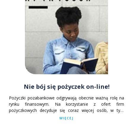
Nie bój się pożyczek on-line!
Pożyczki pozabankowe odgrywają obecnie ważną rolę na
rynku finansowym. Na korzystanie z ofert firm
pożyczkowych decyduje się coraz więcej osób, w tym
przedsiębiorców, którzy potrzebują środków do
WIĘCEJ
rozpoczęcia i prowadzenia działalności