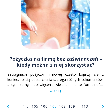
Pożyczka na firmę bez zaświadczeń –
kiedy można z niej skorzystać?
Zaciągnięcie pożyczki firmowej często kojarzy się z
koniecznością dostarczenia szeregu różnych dokumentów,
a tym samym poświęcenia wielu dni na te formalności.
Jednak wcale nie jest to konieczne. Wystarczy, że
WIĘCEJ
wybierzemy dobrą pożyczkę na firmę bez zaświadczeń.
Podpowiadamy, gdzie takiej szukać!
1
...
105
106
107
108
109
...
113