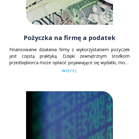
Pożyczka na firmę a podatek
Finansowanie działania firmy z wykorzystaniem pożyczek
jest częstą praktyką. Dzięki zewnętrznym środkom
przedsiębiorca może opłacić pojawiające się wydatki, może
też inwestować. Czy od pożyczania pieniędzy trzeba będzie
WIĘCEJ
zapłacić jakiś podatek?