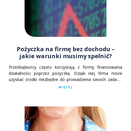
Pożyczka na firmę bez dochodu –
jakie warunki musimy spełnić?
Przedsiębiorcy często korzystają z formy finansowania
działalności poprzez pożyczkę. Dzięki niej firma może
uzyskać środki niezbędne do prowadzenia swoich zadań i
rozwijać się. Czy jednak możliwe jest uzyskanie pożyczki na
WIĘCEJ
firmę, która w obecnej sytuacji nie przynosi jeszcze
zysków?