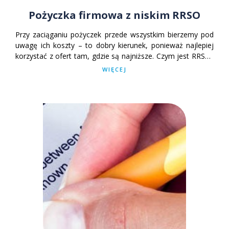
Pożyczka firmowa z niskim RRSO
Przy zaciąganiu pożyczek przede wszystkim bierzemy pod
uwagę ich koszty – to dobry kierunek, ponieważ najlepiej
korzystać z ofert tam, gdzie są najniższe. Czym jest RRSO?
Co składa się na koszt pożyczki? Wyjaśniamy!
WIĘCEJ