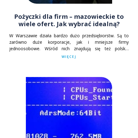
Pożyczki dla firm – mazowieckie to
wiele ofert. Jak wybrać idealną?
W Warszawie działa bardzo dużo przedsiębiorstw. Są to
zarówno duże korporacje, jak i mniejsze firmy
jednoosobowe. Wśród nich znajdują się też polskie
oddziały zagranicznych firm. Nic więc dziwnego, że usługi
WIĘCEJ
finansowe dla biznesu w stolicy są tak rozbudowane. Wśród
nich znajdziemy też szeroką gamę różnych firm
pożyczkowych, które mogą szybko i
wygodnie pożyczyć pieniądze na działalność. Jak jednak
znaleźć najlepszą ofertę?