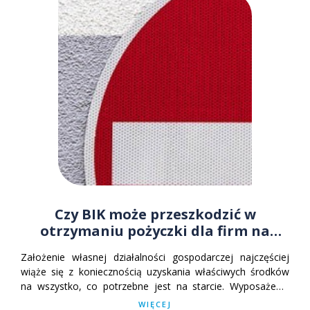
formalności?
Czy BIK może przeszkodzić w
otrzymaniu pożyczki dla firm na
start?
Założenie własnej działalności gospodarczej najczęściej
wiąże się z koniecznością uzyskania właściwych środków
na wszystko, co potrzebne jest na starcie. Wyposażenie
stanowiska pracy w odpowiednie maszyny i urządzenia,
WIĘCEJ