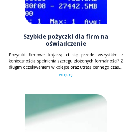
Szybkie pożyczki dla firm na
oświadczenie
Pożyczki firmowe kojarzą ci się przede wszystkim z
koniecznością spełnienia szeregu złożonych formalności? Z
długim oczekiwaniem w kolejce oraz utratą cennego czasu?
Teraz pożyczkowa rzeczywistość wygląda znacznie inaczej.
WIĘCEJ
Wszystko możemy załatwić bez wychodzenia z firmy, w
pełni przez internet.