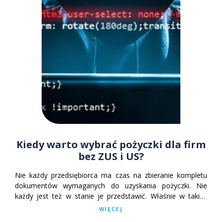
Kiedy warto wybrać pożyczki dla firm
bez ZUS i US?
Nie każdy przedsiębiorca ma czas na zbieranie kompletu
dokumentów wymaganych do uzyskania pożyczki. Nie
każdy jest też w stanie je przedstawić. Właśnie w takich
sytuacjach dobrym wyborem są pożyczki bez zaświadczeń.
WIĘCEJ
Możemy często otrzymać je praktycznie od ręki