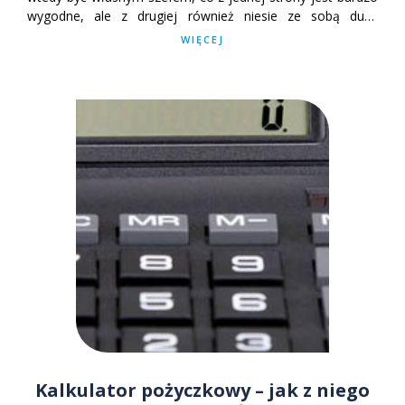
wygodne, ale z drugiej również niesie ze sobą dużą
odpowiedzialność. Gdy pojawiają się problemy finansowe
WIĘCEJ
albo perspektywa inwestycji, wtedy pojawia się problem.
Skąd wziąć pieniądze? Jedną z propozycji są pożyczki dla
firm jednoosobowych.
Kalkulator pożyczkowy – jak z niego