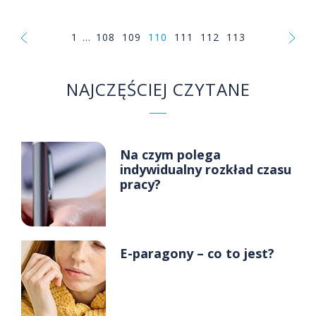
zakupienie materiałów, towarów, reklama to tylko niektóre
koszty, które pojawiają się na początku. W celu ich
opłacenia możemy zdecydować się na pożyczkę dla firm na
1
...
108
109
110
111
112
113
start. Czy jednak będzie ona możliwa do uzyskania przy
negatywnej historii kredytowania w bazach BIK?
NAJCZĘŚCIEJ CZYTANE
Na czym polega
indywidualny rozkład czasu
pracy?
E-paragony – co to jest?