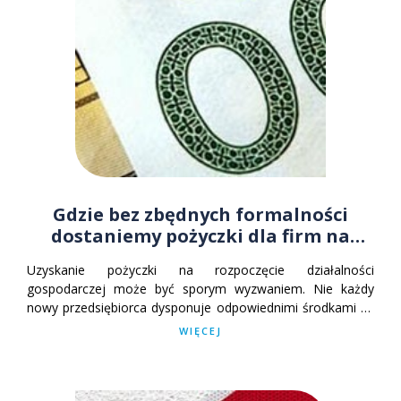
Gdzie bez zbędnych formalności
dostaniemy pożyczki dla firm na
start?
Uzyskanie pożyczki na rozpoczęcie działalności
gospodarczej może być sporym wyzwaniem. Nie każdy
nowy przedsiębiorca dysponuje odpowiednimi środkami ku
temu, aby sfinansować wszystkie początkowe wydatki.
WIĘCEJ
Wówczas najbardziej dogodnym wyborem są pożyczki na
start. Gdzie będziemy mogli skorzystać z nich na
najlepszych warunkach i bez skomplikowanych