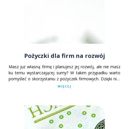
Pożyczki dla firm na rozwój
Masz już własną firmę i planujesz jej rozwój, ale nie masz
ku temu wystarczającej sumy? W takim przypadku warto
pomyśleć o skorzystaniu z pożyczek firmowych. Dzięki nim
możemy sfinansować łatwiej swoje plany i marzenia.
WIĘCEJ