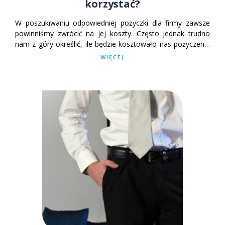
korzystać?
W poszukiwaniu odpowiedniej pożyczki dla firmy zawsze
powinniśmy zwrócić na jej koszty. Często jednak trudno
nam z góry określić, ile będzie kosztowało nas pożyczenie
pieniędzy. W tym celu zostały opracowane kalkulatory
WIĘCEJ
pożyczkowe.